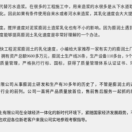
水代替污水造浆。在很多的工程施工中，用来造浆的水很多是从下水道
化。因此如果有条件使用自来水或者河水来造浆，其乳化速度会大大
速度。搅拌速度对泥浆膨润土造浆乳化也有不小的影响。因为膨润土遇
度能够提高膨润土乳化速度是非常好理解的一个办法。
快工程泥浆膨润土的乳化速度，小编给大家推荐一家有实力的膨润土
，拥有资产总额9600多万元，膨润土生产线26条，生产设备110多台，
9
视质量管理，严格执行行标、国标，获得了质量管理体系认证证书、
有限公司从事膨润土研发和生产有
30多年的历史了
，
不管是
膨润土的
同行业的前列。公司一直将产品质量放首位，售前售后服务一起抓的
。
土有限公司在全球经济一体化的新时代环境下，紧随国家经济发展趋势，
也欢迎各位新老客户来我公司实地参观考察指导。