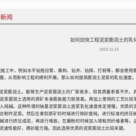
业新闻
如何加快工程泥浆膨润土的乳
2023-11-15
程施工中，例如水平钻拖拉管、盾构、钻井、钻探、打桩等，都会使用
慢，从而影响工程的顺利开展。那么如何
提高膨润土泥浆的乳化速度
的泥浆膨润土。能够生产泥浆膨润土的厂家很多，但其质量参差不齐。
泥浆膨润土选用的原矿本身膨胀能力就很差。再加上使用的工艺比较
入纯碱。这种所谓的钠基泥浆膨润土造浆乳化速度肯定很慢。优质的
合制作泥浆。然后在拿到原矿的时候进行除砂提纯，进行标准的挤压钠化
碱进行挤压成泥，再进行堆放。在磨粉的时候加入增粘剂纤维素等。
流速性能好，携砂能力强。因此选用优质的泥浆膨润土比较关键。