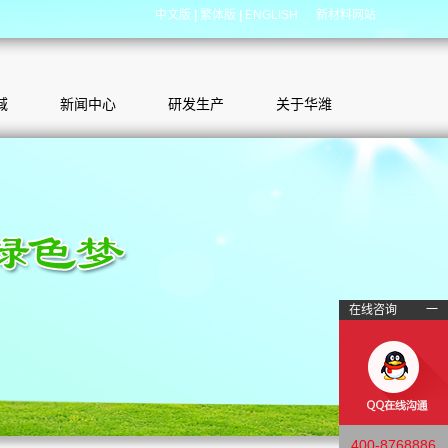
中文版
|
繁体版
|
ENGLISH
新材料网站
域
新闻中心
研发生产
关于华潍
在线咨询
一
400-8768886