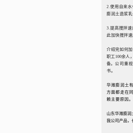
2.使用自来
膨润土造浆乳
3.提高搅拌
此加快搅拌速
介绍完如何加
职工100余人
备。
公司重
书。
华潍膨润土
方面都走在
赖主要原因
山东华潍膨润
我公司产品，